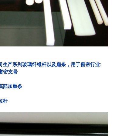
司生产系列玻璃纤维杆以及扁条，用于窗帘行业
:
窗帘支骨
底部加重条
拉杆